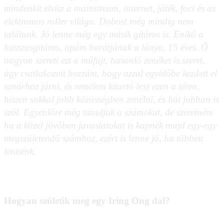
mindenkit elvisz a mainstream, internet, játék, foci és az
elektromos roller világa. Dobost még mindig nem
találunk. Jó lenne még egy másik gitáros is. Enikő a
basszusgitáros, apám barátjának a lánya, 15 éves. Ő
nagyon szereti ezt a műfajt, hasonló zenéket is szeret,
úgy csatlakozott hozzám, hogy azzal egyidőbe kezdett el
tanárhoz járni, és remélem kitartó lesz ezen a téren,
hiszen sokkal jobb közösségben zenélni, és hát jobban is
szól. Egyenlőre még tanuljuk a számokat, de szeretném
ha a közel jövőben javaslatokat is kapnék majd egy-egy
megszületendő számhoz, ezért is lenne jó, ha többen
lennénk.
Hogyan születik meg egy Iring Ong dal?