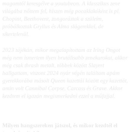
magamtól keresgélve a youtubeon. A klasszikus zene
világába nőttem fel, hiszen még pocaklakóként is pl.
Chopint, Beethovent, zongoráztak a szüleim,
próbálkoztak Gryllus és Alma slágerekkel, de
sikertelenül.
2023 tájékán, mikor megalapítottam az Iring Ongot
még nem ismertem ilyen brutálisabb zenekarokat, akkor
még csak thrash metalt, többek között Slayert
hallgattam, viszont 2024 nyár végén találtam apám
gyerekkorába másolt Queen kazettái között egy kazettát,
amin volt Cannibal Corpse, Carcass és Grave. Akkor
kezdtem el igazán megismerkedni ezzel a műfajjal.
Milyen hangszereken játszol, és mikor kezdtél el