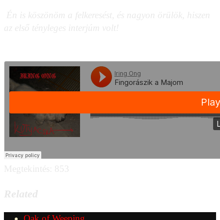
Én is köszönöm a felkeresést, és nagyon örülök, hiszen
az első tényleges interjúm volt!
Facebook
Link
Youtube
Megtekintés:
853
Related
Oak of Weeping