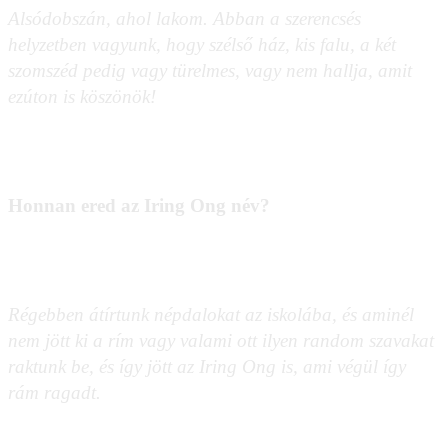
Alsódobszán, ahol lakom. Abban a szerencsés
helyzetben vagyunk, hogy szélső ház, kis falu, a két
szomszéd pedig vagy türelmes, vagy nem hallja, amit
ezúton is köszönök!
Honnan ered az Iring Ong név?
Régebben átírtunk népdalokat az iskolába, és aminél
nem jött ki a rím vagy valami ott ilyen random szavakat
raktunk be, és így jött az Iring Ong is, ami végül így
rám ragadt.