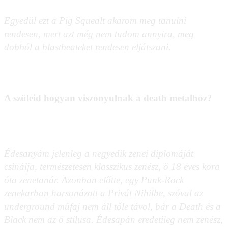
Egyedül ezt a Pig Squealt akarom meg tanulni
rendesen, mert azt még nem tudom annyira, meg
dobból a blastbeateket rendesen eljátszani.
A szüleid hogyan viszonyulnak a death metalhoz?
Édesanyám jelenleg a negyedik zenei diplomáját
csinálja, természetesen klasszikus zenész, ő 18 éves kora
óta zenetanár. Azonban előtte, egy Punk-Rock
zenekarban harsonázott a Privát Nihilbe, szóval az
underground műfaj nem áll tőle távol, bár a Death és a
Black nem az ő stílusa. Édesapán eredetileg nem zenész,