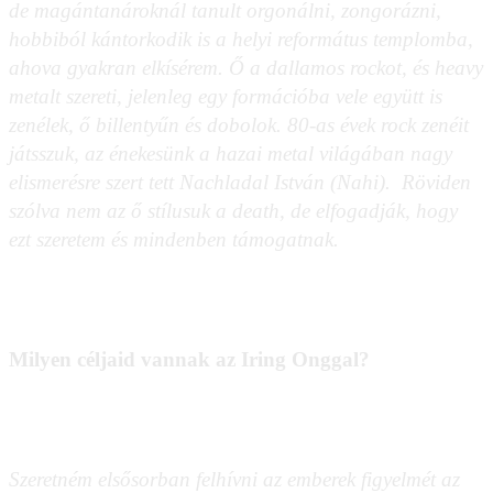
de magántanároknál tanult orgonálni, zongorázni,
hobbiból kántorkodik is a helyi református templomba,
ahova gyakran elkísérem. Ő a dallamos rockot, és heavy
metalt szereti, jelenleg egy formációba vele együtt is
zenélek, ő billentyűn és dobolok. 80-as évek rock zenéit
játsszuk, az énekesünk a hazai metal világában nagy
elismerésre szert tett Nachladal István (Nahi). Röviden
szólva nem az ő stílusuk a death, de elfogadják, hogy
ezt szeretem és mindenben támogatnak.
Milyen céljaid vannak az Iring Onggal?
Szeretném elsősorban felhívni az emberek figyelmét az