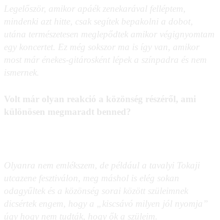
Legelőször, amikor apáék zenekarával felléptem,
mindenki azt hitte, csak segítek bepakolni a dobot,
utána természetesen meglepődtek amikor végignyomtam
egy koncertet. Ez még sokszor ma is így van, amikor
most már énekes-gitárosként lépek a színpadra és nem
ismernek.
Volt már olyan reakció a közönség részéről, ami
különösen megmaradt benned?
Olyanra nem emlékszem, de például a tavalyi Tokaji
utcazene fesztiválon, meg máshol is elég sokan
odagyűltek és a közönség sorai között szüleimnek
dicsértek engem, hogy a „kiscsávó milyen jól nyomja”
úgy hogy nem tudták, hogy ők a szüleim.