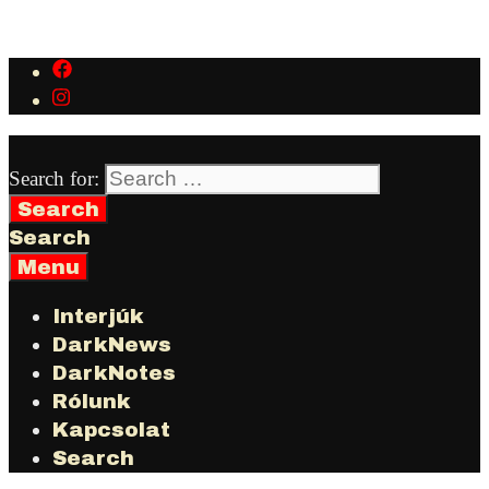
Skip to content
Search for:
Search
Menu
Interjúk
DarkNews
DarkNotes
Rólunk
Kapcsolat
Search