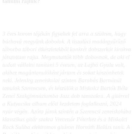
tanulni rajtuk?
3 éves korom tájékán figyeltek fel arra a szüleim, hogy
bárhová megyünk dobolok. A tiszalúci madárgyűrűző
táborba tábori étkészletekből konkrét dobszerkót kirakva
játszottam rajta. Megmutatták több dobosnak, de aki el
tudott vállalni tanítani 5 évesen, az Lajhó Gyula volt,
akihez magántanulóként jártam és sokat köszönhetek
neki. Jelenleg zeneiskolai szinten Barabás Barnánál
tanulok Szerencsen, és készülök a Miskolci Bartók Béla
Zenei Szakgimnáziumba Jazz dob tanszakra. A gitárral
a Kutyacska album előtt kezdetem foglalkozni, 2024
nyár végén. Azóta járok szintén a Szerencsi zeneiskolába
klasszikus gitár szakra Vrecenár Péterhez és a Miskolci
Rock Suliba elektromos gitáron Horváth Balázs tanít. A