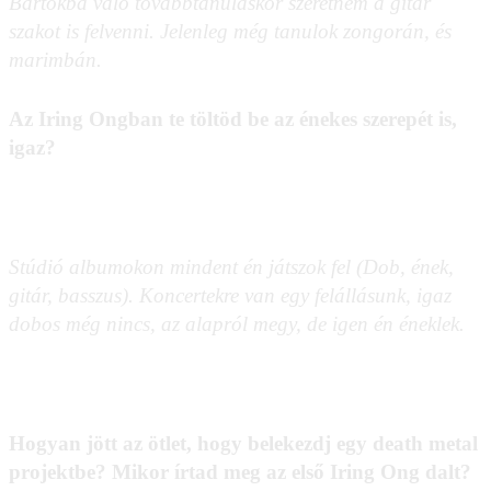
Bartókba való továbbtanuláskor szeretném a gitár
szakot is felvenni. Jelenleg még tanulok zongorán, és
marimbán.
Az Iring Ongban te töltöd be az énekes szerepét is,
igaz?
Stúdió albumokon mindent én játszok fel (Dob, ének,
gitár, basszus). Koncertekre van egy felállásunk, igaz
dobos még nincs, az alapról megy, de igen én éneklek.
Hogyan jött az ötlet, hogy belekezdj egy death metal
projektbe? Mikor írtad meg az első Iring Ong dalt?