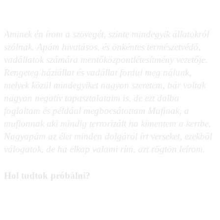
Aminek én írom a szövegét, szinte mindegyik állatokról
szólnak. Apám hivatásos, és önkéntes természetvédő,
vadállatok számára mentőközpontlétesítmény vezetője.
Rengeteg háziállat és vadállat fordul meg nálunk,
melyek közül mindegyiket nagyon szeretem, bár voltak
nagyon negatív tapasztalataim is, de ezt dalba
foglaltam és például megbocsátottam Mufinak, a
muflonnak aki mindig terrorizált ha kimentem a kertbe.
Nagyapám az élet minden dolgáról írt verseket, ezekből
válogatok, de ha elkap valami
rím, azt rögtön leírom.
Hol tudtok próbálni?