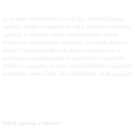
Le szoktam ülni/feküdni és csak úgy elkezdek játszani
valamit. Amikor megtetszenek riffek, azokból összerakok
egy dalt. A szövegek eleinte elég egyszerűek voltak,
hiszen nem vagyok nagy szövegíró, és ez több dalba is
látszik:) Nagyapám Bereczky István verseket írt és a
számomra szimpatikusokat használom fel a zenéimbe.
Például a cigaretta, kocsma melyek felhívják a figyelmet
az általam szomorúnak vélt problémákra, és függőségre.
Miről szólnak a dalaid?