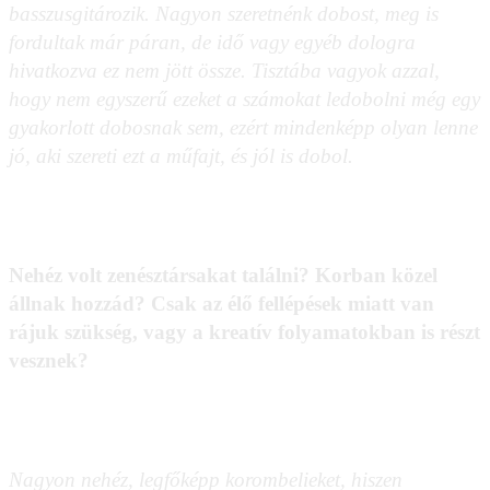
basszusgitározik. Nagyon szeretnénk dobost, meg is
fordultak már páran, de idő vagy egyéb dologra
hivatkozva ez nem jött össze. Tisztába vagyok azzal,
hogy nem egyszerű ezeket a számokat ledobolni még egy
gyakorlott dobosnak sem, ezért mindenképp olyan lenne
jó, aki szereti ezt a műfajt, és jól is dobol.
Nehéz volt zenésztársakat találni? Korban közel
állnak hozzád? Csak az élő fellépések miatt van
rájuk szükség, vagy a kreatív folyamatokban is részt
vesznek?
Nagyon nehéz, legfőképp korombelieket, hiszen