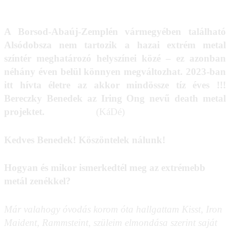
A Borsod-Abaúj-Zemplén vármegyében található
Alsódobsza nem tartozik a hazai extrém metal
színtér meghatározó helyszínei közé – ez azonban
néhány éven belül könnyen megváltozhat. 2023-ban
itt hívta életre az akkor mindössze tíz éves !!!
Bereczky Benedek az
Iring Ong
nevű death metal
projektet.
(KáDé)
Kedves Benedek! Köszöntelek nálunk!
Hogyan és mikor ismerkedtél meg az extrémebb
metál zenékkel?
Már valahogy óvodás korom óta hallgattam Kisst, Iron
Maident, Rammsteint, szüleim elmondása szerint saját