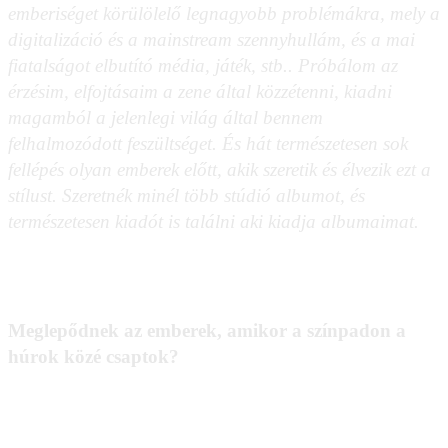
emberiséget körülölelő legnagyobb problémákra, mely a
digitalizáció és a mainstream szennyhullám, és a mai
fiatalságot elbutító média, játék, stb.. Próbálom az
érzésim, elfojtásaim a zene által közzétenni, kiadni
magamból a jelenlegi világ által bennem
felhalmozódott feszültséget. És hát természetesen sok
fellépés olyan emberek előtt, akik szeretik és élvezik ezt a
stílust. Szeretnék minél több stúdió albumot, és
természetesen kiadót is találni aki kiadja albumaimat.
Meglepődnek az emberek, amikor a színpadon a
húrok közé csaptok?